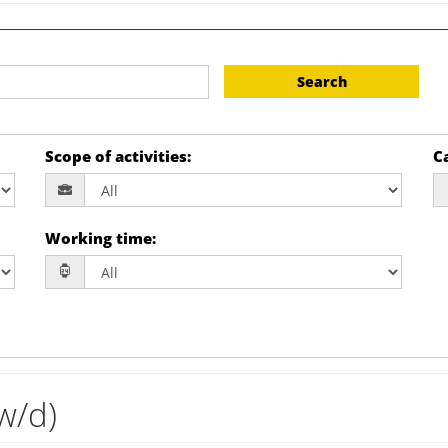
Search
Scope of activities
:
Ca
Working time
:
w/d)