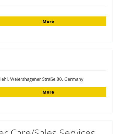
More
iehl, Weiershagener Straße 80, Germany
More
er Care/Sales Services