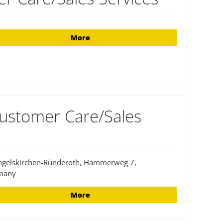
More
Customer Care/Sales
ngelskirchen-Ründeroth, Hammerweg 7,
many
More