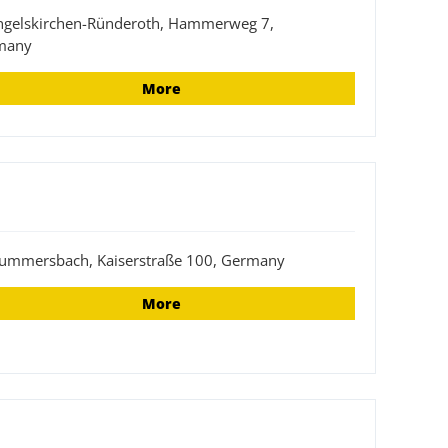
ngelskirchen-Ründeroth, Hammerweg 7,
many
More
ummersbach, Kaiserstraße 100, Germany
More