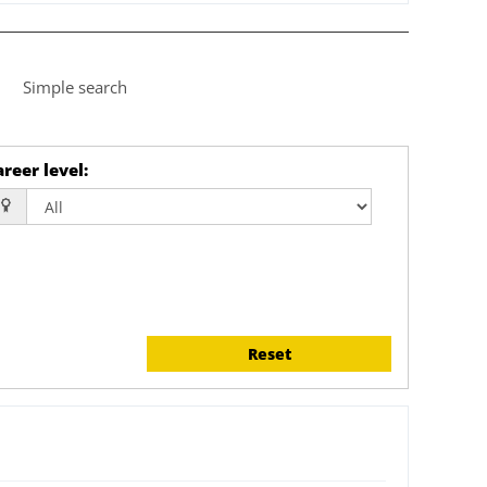
Simple search
reer level
:
Reset